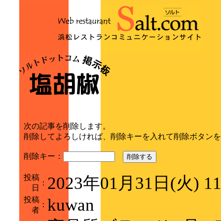
次の記事を削除します。
削除してよろしければ、削除キーを入れて削除ボタンを
削除キー：
削除する
投稿
2023年01月31日(火) 1
：
日
投稿
kuwan
：
者