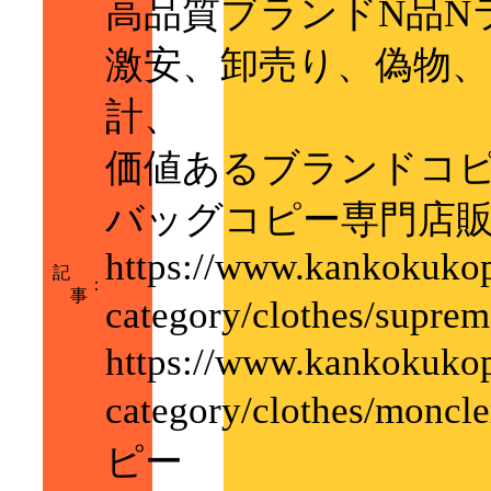
高品質ブランドN品N
激安、卸売り、偽物
計、
価値あるブランドコ
バッグコピー専門店
https://www.kankokukop
記
：
事
category/clothes
https://www.kankokukop
category/clothes/m
ピー