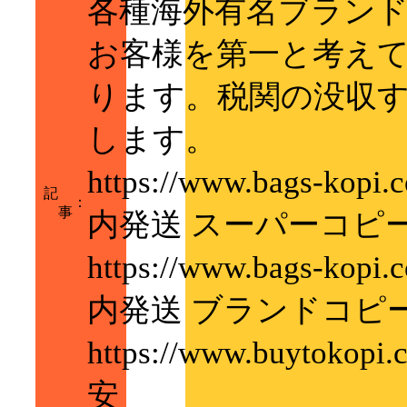
各種海外有名ブラン
お客様を第一と考え
ります。税関の没収
します。
https://www.bags
記
：
事
内発送 スーパーコピ
https://www.bags
内発送 ブランドコピ
https://www.buyt
安