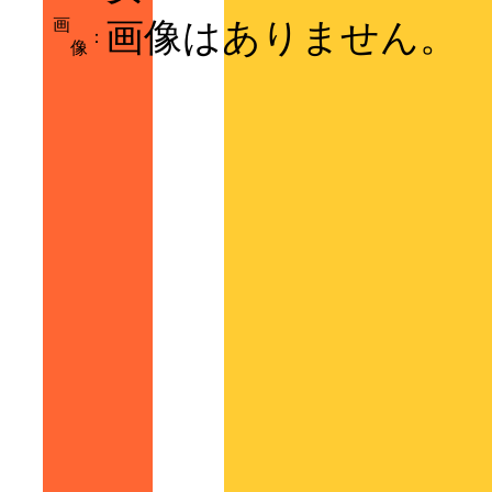
画
画像はありません。
：
像