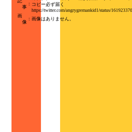
記
：
コピー必ず届く
事
https://twitter.com/angrygremankid1/status/1619233
画
：
画像はありません。
像