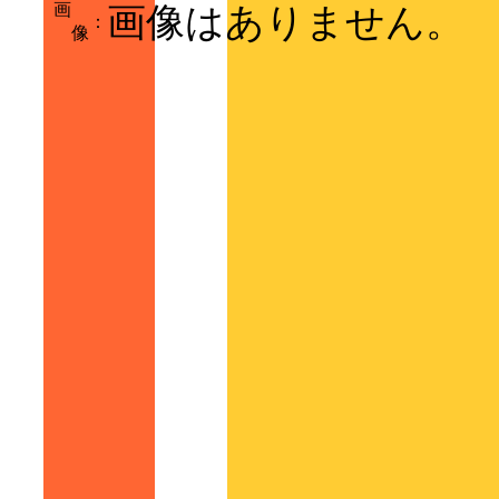
画
画像はありません。
：
像