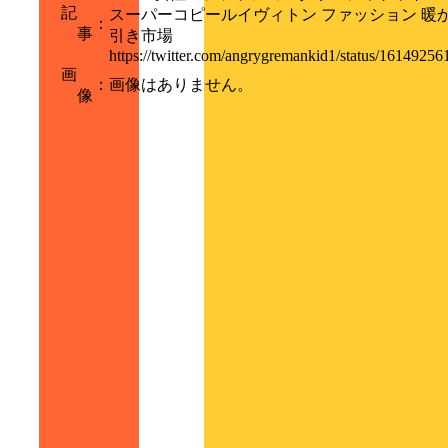
記
スーパーコピールイヴィトン ファッション 暖か 綿 
：
事
引き市場
https://twitter.com/angrygremankid1/status/161492
画
：
画像はありません。
像