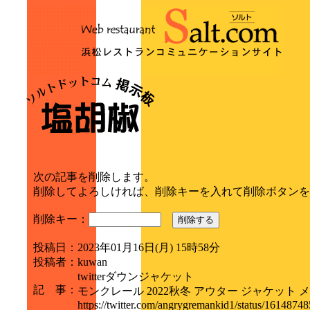
次の記事を削除します。
削除してよろしければ、削除キーを入れて削除ボタンを
削除キー：
削除する
投稿日
：
2023年01月16日(月) 15時58分
投稿者
：
kuwan
twitterダウンジャケット
記 事
：
モンクレール 2022秋冬 アウター ジャケット メンズ 2
https://twitter.com/angrygremankid1/status/161487