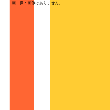
画 像
：
画像はありません。