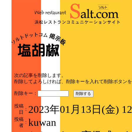
次の記事を削除します。
削除してよろしければ、削除キーを入れて削除ボタンを
削除キー：
削除する
投稿
2023年01月13日(金) 1
：
日
投稿
kuwan
：
者