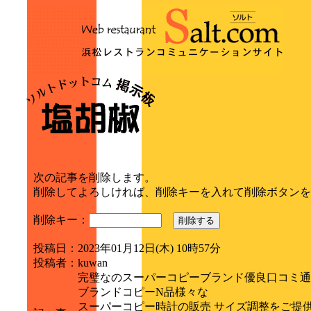
次の記事を削除します。
削除してよろしければ、削除キーを入れて削除ボタンを
削除キー：
削除する
投稿日
：
2023年01月12日(木) 10時57分
投稿者
：
kuwan
完璧なのスーパーコピーブランド優良口コミ通
ブランドコピーN品様々な
スーパーコピー時計の販売 サイズ調整をご提