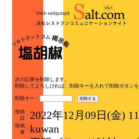
次の記事を削除します。
削除してよろしければ、削除キーを入れて削除ボタンを
削除キー：
削除する
投稿
2022年12月09日(金) 1
：
日
投稿
kuwan
：
者