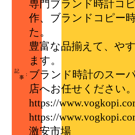
専門ブランド時計コ
作、ブランドコピー時
た。
豊富な品揃えて、や
ます。
記
ブランド時計のスー
：
事
店へお任せください
https://www.vogk
https://www.vogk
激安市場