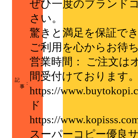
ぜひ一度のブランド
さい。
驚きと満足を保証で
ご利用を心からお待
営業時間： ご注文は
間受付けております
記
：
事
https://www.buyt
ド
https://www.kopi
スーパーコピー優良