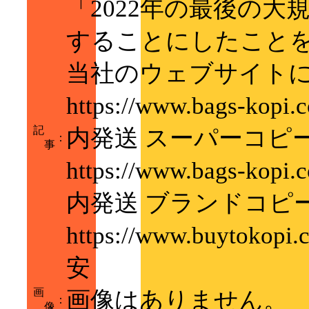
「2022年の最後の
することにしたこと
当社のウェブサイト
https://www.bags
記
内発送 スーパーコピ
：
事
https://www.bags
内発送 ブランドコピ
https://www.buyt
安
画
画像はありません。
：
像