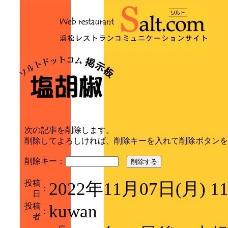
次の記事を削除します。
削除してよろしければ、削除キーを入れて削除ボタンを
削除キー：
削除する
投稿
2022年11月07日(月) 1
：
日
投稿
kuwan
：
者