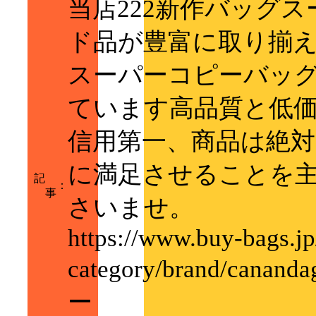
当店222新作バッグ
ド品が豊富に取り揃
スーパーコピーバッ
ています高品質と低
信用第一、商品は絶
に満足させることを
記
：
事
さいませ。
https://www.buy-bags.jp
category/brand/can
ー