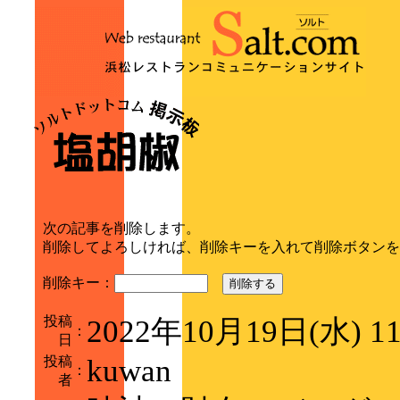
次の記事を削除します。
削除してよろしければ、削除キーを入れて削除ボタンを
削除キー：
削除する
投稿
2022年10月19日(水) 1
：
日
投稿
kuwan
：
者