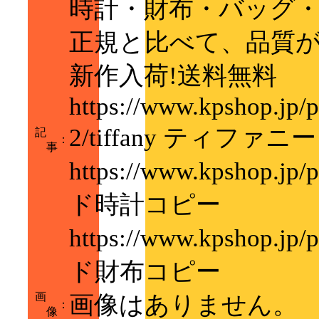
時計・財布・バッグ
正規と比べて、品質
新作入荷!送料無料
https://www.kpshop.jp/p
2/tiffany ティファ
記
：
事
https://www.kpshop.jp
ド時計コピー
https://www.kpshop.jp
ド財布コピー
画
画像はありません。
：
像