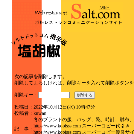
次の記事を削除します。
削除してよろしければ、削除キーを入れて削除ボタンを
削除キー：
削除する
投稿日
：
2022年10月12日(水) 10時47分
投稿者
：
kuwan
冬のブランドの服、バッグ、靴、時計、財布、
https://www.kopisss.com スーパーコピー代引き
記 事
：
https://www.kopisss.com スーパーコピー優良サ