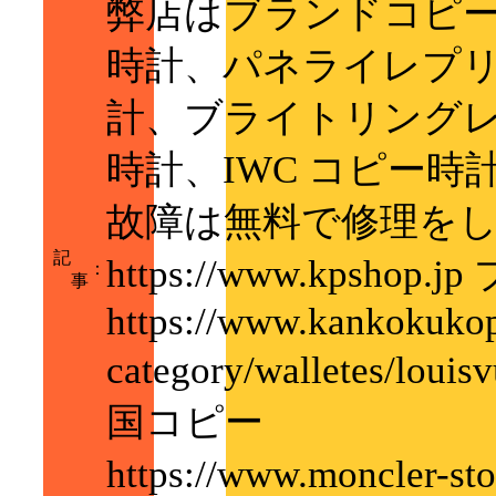
弊店はブランドコピー
時計、パネライレプ
計、ブライトリング
時計、IWC コピー
故障は無料で修理を
記
https://www.kps
：
事
https://www.kankokukop
category/walletes/lo
国コピー
https://www.moncl