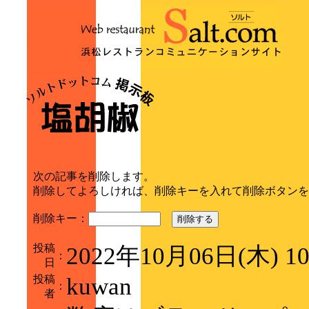
次の記事を削除します。
削除してよろしければ、削除キーを入れて削除ボタンを
削除キー：
削除する
投稿
2022年10月06日(木) 1
：
日
投稿
kuwan
：
者