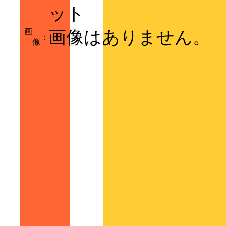
ット
画
画像はありません。
：
像