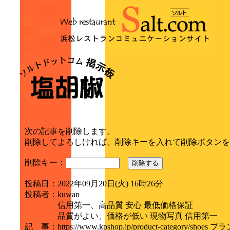
次の記事を削除します。
削除してよろしければ、削除キーを入れて削除ボタンを
削除キー：
削除する
投稿日
：
2022年09月20日(火) 16時26分
投稿者
：
kuwan
信用第一、高品質 安心 最低価格保証
品質がよい、価格が低い 現物写真 信用第一
記 事
：
https://www.kpshop.jp/product-category/sh