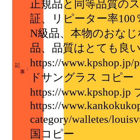
正規品と同等品質の
証、リピーター率100
N級品、本物のおなじ
品、品質はとても良
https://www.kpshop.jp
記
：
事
ドサングラス コピー
https://www.kps
https://www.kankokukop
category/walletes/lo
国コピー