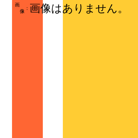
画
画像はありません。
：
像