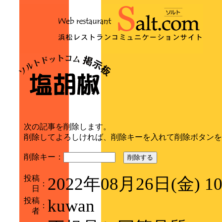
次の記事を削除します。
削除してよろしければ、削除キーを入れて削除ボタンを
削除キー：
削除する
投稿
2022年08月26日(金) 1
：
日
投稿
kuwan
：
者