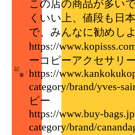
この店の商品が多い
くいい上、値段も日
で、みんなに勧めし
https://www.kopisss.c
ーコピーアクセサリ
記
https://www.kankokukop
：
事
category/brand/yve
ピー
https://www.buy-bags.jp
category/brand/can