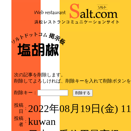
次の記事を削除します。
削除してよろしければ、削除キーを入れて削除ボタンを
削除キー：
削除する
投稿
2022年08月19日(金) 1
：
日
投稿
kuwan
：
者