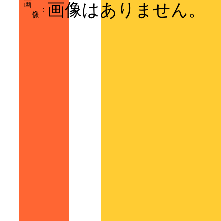
画
画像はありません。
：
像