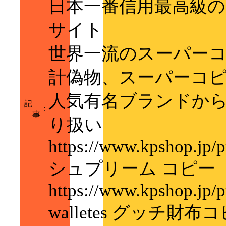
日本一番信用最高級
サイト
世界一流のスーパー
計偽物、スーパーコピ
人気有名ブランドか
記
：
事
り扱い
https://www.kpshop.jp/p
シュプリーム コピー
https://www.kpshop.jp/p
walletes グッチ財布