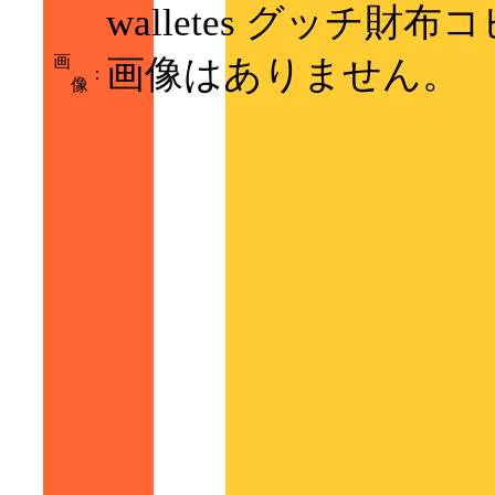
walletes グッチ財布
画
画像はありません。
：
像