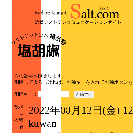
次の記事を削除します。
削除してよろしければ、削除キーを入れて削除ボタンを
削除キー：
削除する
投稿
2022年08月12日(金) 1
：
日
投稿
kuwan
：
者