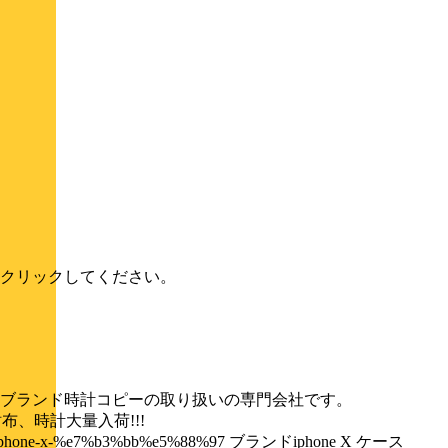
クリックしてください。
ブランド時計コピーの取り扱いの専門会社です。
布、時計大量入荷!!!
necase/iphone-x-%e7%b3%bb%e5%88%97 ブランドiphone X ケース