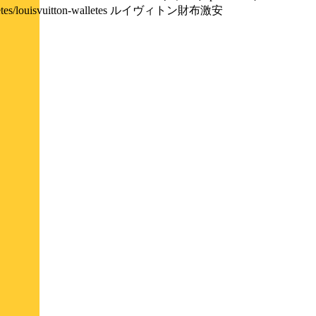
/walletes/louisvuitton-walletes ルイヴィトン財布激安