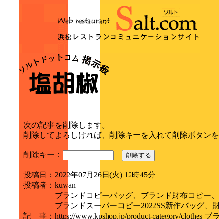
次の記事を削除します。
削除してよろしければ、削除キーを入れて削除ボタンを
削除キー：
削除する
投稿日
：
2022年07月26日(火) 12時45分
投稿者
：
kuwan
ブランドコピーバッグ、ブランド財布コピー、
ブランドスーパーコピー2022SS新作バッグ、財
記 事
：
https://www.kpshop.jp/product-category/clo