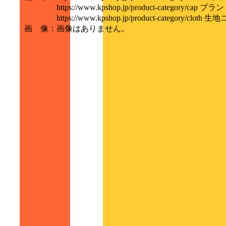
https://www.kpshop.jp/product-category/ca
https://www.kpshop.jp/product-category/cloth 
画 像
：
画像はありません。