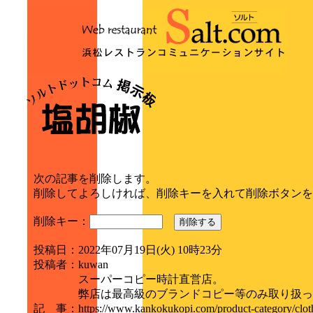
次の記事を削除します。
削除してよろしければ、削除キーを入れて削除ボタンを
削除キー：
削除する
投稿日
：
2022年07月19日(火) 10時23分
投稿者
：
kuwan
スーパーコピー時計直営店。
弊店は最高級のブランドコピー等のみ取り扱っ
記 事
：
https://www.kankokukopi.com/product-categor