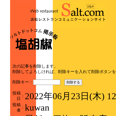
次の記事を削除します。
削除してよろしければ、削除キーを入れて削除ボタンを
削除キー：
削除する
投稿
2022年06月23日(木) 1
：
日
投稿
kuwan
：
者