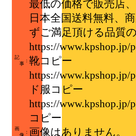
最低の価格で販売店
日本全国送料無料、商
ずご満足頂ける品質の
https://www.kpshop.j
記
靴コピー
：
事
https://www.kpshop.jp
ド服コピー
https://www.kpshop.j
コピー
画
画像はありません。
：
像