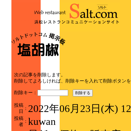
次の記事を削除します。
削除してよろしければ、削除キーを入れて削除ボタンを
削除キー：
削除する
投稿
2022年06月23日(木) 1
：
日
投稿
kuwan
：
者