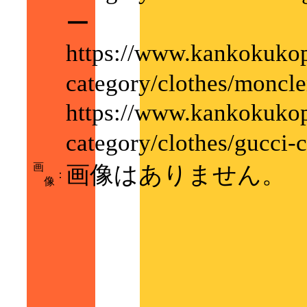
ー
https://www.kankokukop
category/clothes/m
https://www.kankokukop
category/clothes/g
画
画像はありません。
：
像