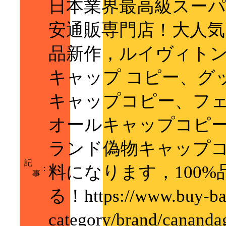
日本業界最高級スー
安通販専門店！大人気
品新作，ルイヴィトン
キャップ コピー、グ
キャップコピー、フ
オールキャップコピ
ランド偽物キャップ
記
料になります，100
：
事
る！https://www.buy-bag
category/brand/can