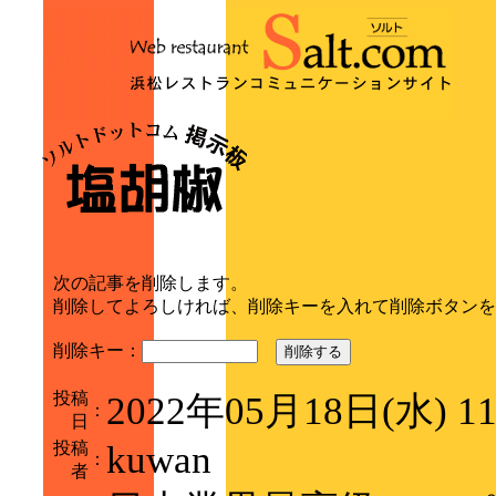
次の記事を削除します。
削除してよろしければ、削除キーを入れて削除ボタンを
削除キー：
削除する
投稿
2022年05月18日(水) 1
：
日
投稿
kuwan
：
者