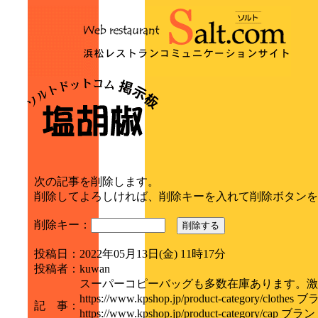
次の記事を削除します。
削除してよろしければ、削除キーを入れて削除ボタンを
削除キー：
削除する
投稿日
：
2022年05月13日(金) 11時17分
投稿者
：
kuwan
スーパーコピーバッグも多数在庫あります。激
https://www.kpshop.jp/product-category/clo
記 事
：
https://www.kpshop.jp/product-category/ca