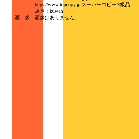
https://www.topcopy.jp スーパーコピーN級品
店長：kuwan
画 像
：
画像はありません。