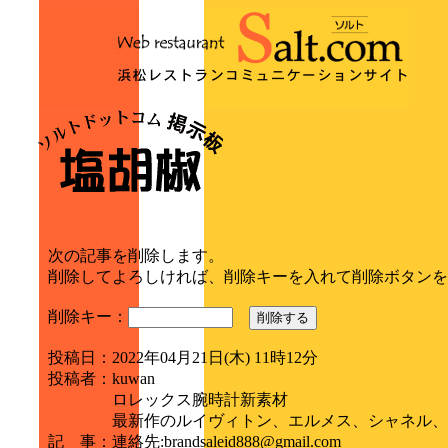
次の記事を削除します。
削除してよろしければ、削除キーを入れて削除ボタンを
削除キー：
削除する
投稿日
：
2022年04月21日(木) 11時12分
投稿者
：
kuwan
ロレックス腕時計新素材
最新作のルイヴィトン、エルメス、シャネル、
記 事
：
連絡先:brandsaleid888@gmail.com