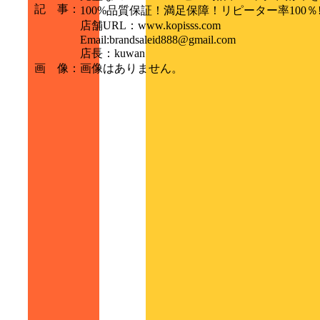
記 事
：
100%品質保証！満足保障！リピーター率100％
店舗URL：www.kopisss.com
Email:brandsaleid888@gmail.com
店長：kuwan
画 像
：
画像はありません。