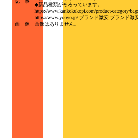
記 事
：
◆新品種類がそろっています。
https://www.kankokukopi.com/product
https://www.yooyo.jp/ ブランド激安 ブランド激
画 像
：
画像はありません。