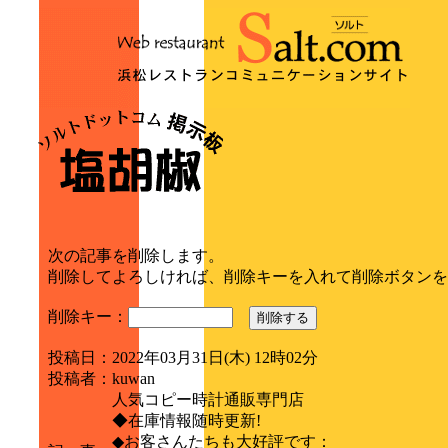
次の記事を削除します。
削除してよろしければ、削除キーを入れて削除ボタンを
削除キー：
削除する
投稿日
：
2022年03月31日(木) 12時02分
投稿者
：
kuwan
人気コピー時計通販専門店
◆在庫情報随時更新!
◆お客さんたちも大好評です：