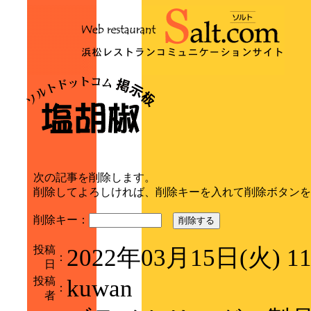
次の記事を削除します。
削除してよろしければ、削除キーを入れて削除ボタンを
削除キー：
削除する
投稿
2022年03月15日(火) 1
：
日
投稿
kuwan
：
者