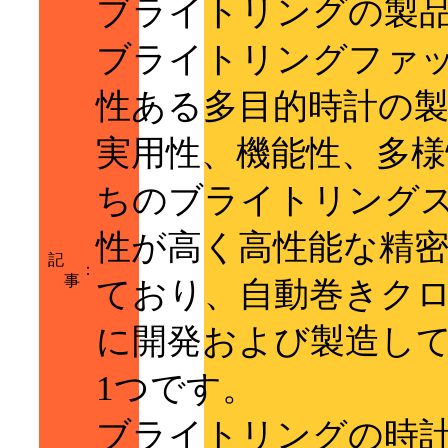
ブライトリングの製品はvo
ブライトリングファ
性ある多目的時計の
実用性、機能性、多
ちのブライトリング
性が高く高性能な精
記
：
事
ており、自動巻きク
に開発および製造し
1つです。
ブライトリングの時