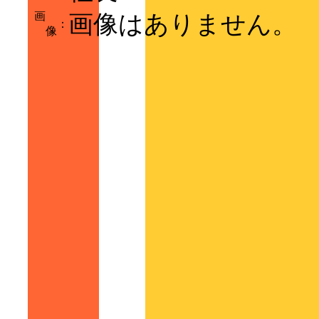
画
画像はありません。
：
像