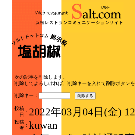
次の記事を削除します。
削除してよろしければ、削除キーを入れて削除ボタンを
削除キー：
削除する
投稿
2022年03月04日(金) 1
：
日
投稿
kuwan
：
者