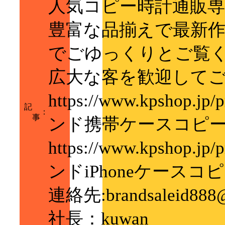
人気コピー時計通販専
豊富な品揃えで最新
でごゆっくりとご覧
広大な客を歓迎して
https://www.kpshop.jp
記
：
事
ンド携帯ケースコピ
https://www.kpshop.jp
ンドiPhoneケースコ
連絡先:brandsaleid888@
社長：kuwan