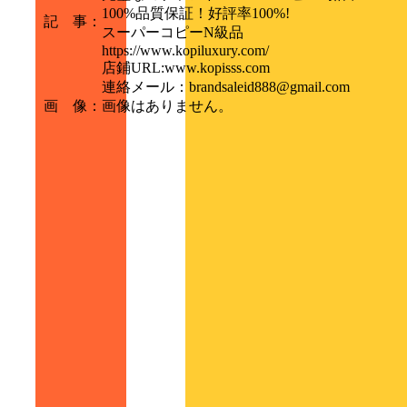
100%品質保証！好評率100%!
記 事
：
スーパーコピーN級品
https://www.kopiluxury.com/
店鋪URL:www.kopisss.com
連絡メール：brandsaleid888@gmail.com
画 像
：
画像はありません。