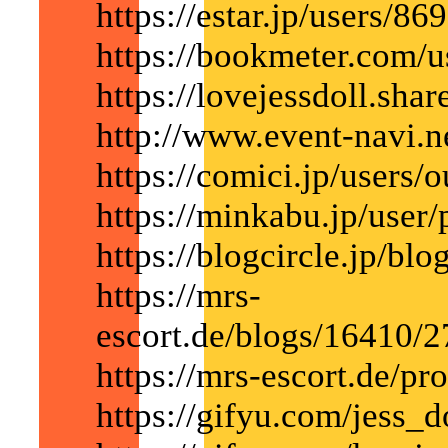
https://estar.jp/users/8
https://bookmeter.com/
https://lovejessdoll.share
http://www.event-navi.
https://comici.jp/users/
https://minkabu.jp/user
https://blogcircle.jp/bl
https://mrs-
escort.de/blogs/16410/
https://mrs-escort.de/pro
https://gifyu.com/jess_d