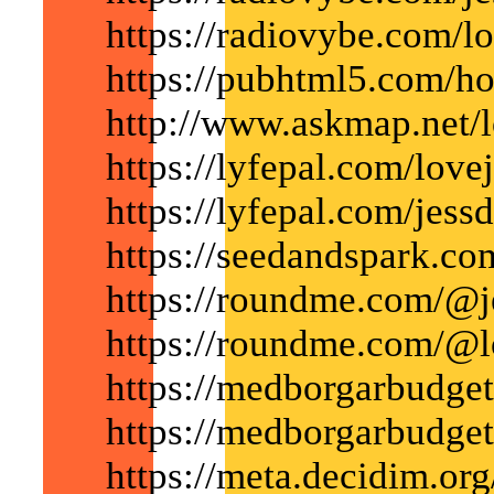
https://radiovybe.com/lo
https://pubhtml5.com/h
http://www.askmap.net/l
https://lyfepal.com/love
https://lyfepal.com/jessd
https://seedandspark.com
https://roundme.com/@j
https://roundme.com/@l
https://medborgarbudget.
https://medborgarbudget.
https://meta.decidim.org