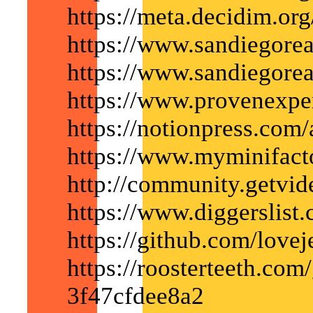
https://meta.decidim.org/
https://www.sandiegorea
https://www.sandiegorea
https://www.provenexper
https://notionpress.com
https://www.myminifacto
http://community.getvid
https://www.diggerslist.
https://github.com/lovej
https://roosterteeth.co
3f47cfdee8a2