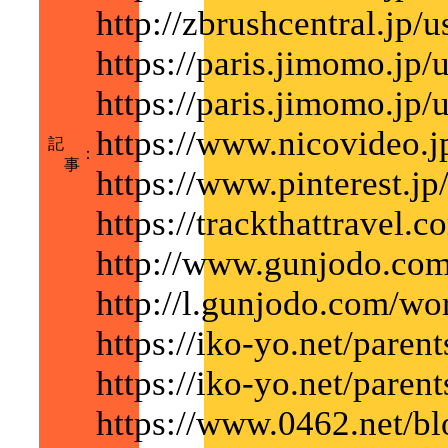
http://zbrushcentral.jp/u
https://paris.jimomo.jp
https://paris.jimomo.jp
https://www.nicovideo.
記
：
事
https://www.pinterest.jp
https://trackthattravel.
http://www.gunjodo.com
http://l.gunjodo.com/wo
https://iko-yo.net/paren
https://iko-yo.net/paren
https://www.0462.net/bl