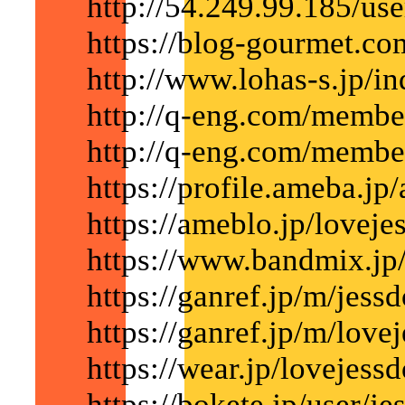
http://54.249.99.185/use
https://blog-gourmet.co
http://www.lohas-s.jp/i
http://q-eng.com/membe
http://q-eng.com/membe
https://profile.ameba.jp
https://ameblo.jp/lovejes
https://www.bandmix.jp
https://ganref.jp/m/jessd
https://ganref.jp/m/lovej
https://wear.jp/lovejessd
https://bokete.jp/user/je