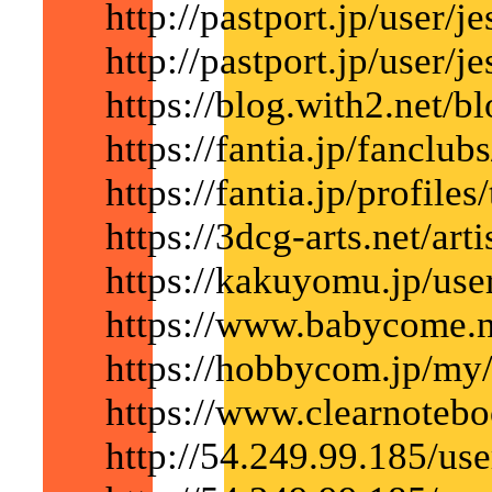
http://pastport.jp/user/j
http://pastport.jp/user/je
https://blog.with2.net/
https://fantia.jp/fanclu
https://fantia.jp/profile
https://3dcg-arts.net/art
https://kakuyomu.jp/user
https://www.babycome.ne
https://hobbycom.jp/my
https://www.clearnoteb
http://54.249.99.185/use