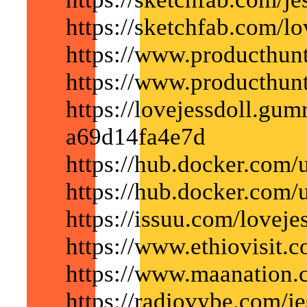
https://sketchfab.com/lo
https://www.producthun
https://www.producthun
https://lovejessdoll.gu
a69d14fa4e7d
https://hub.docker.com/u
https://hub.docker.com/u
https://issuu.com/loveje
https://www.ethiovisit.
https://www.maanation.
https://radiovybe.com/je