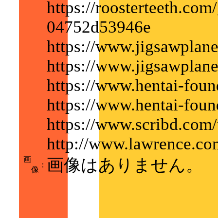
https://roosterteeth.co
04752d53946e
https://www.jigsawplane
https://www.jigsawplane
https://www.hentai-found
https://www.hentai-foun
https://www.scribd.com/
http://www.lawrence.com
画
画像はありません。
：
像