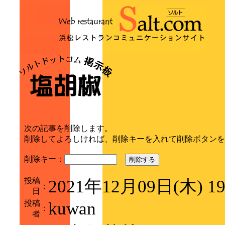
次の記事を削除します。
削除してよろしければ、削除キーを入れて削除ボタンを
削除キー：
削除する
投稿
2021年12月09日(木) 1
：
日
投稿
kuwan
：
者