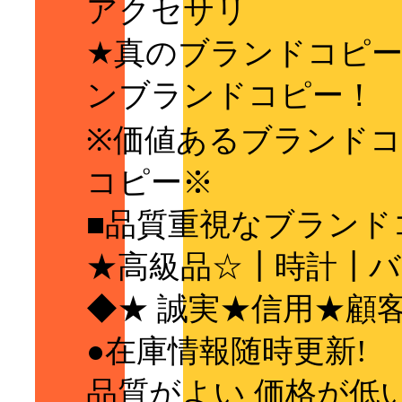
アクセサリ
★真のブランドコピ
ンブランドコピー！
※価値あるブランド
コピー※
■品質重視なブランド
★高級品☆┃時計┃バ
◆★ 誠実★信用★顧
●在庫情報随時更新!
品質がよい 価格が低い