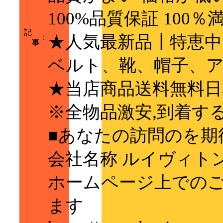
100%品質保証 100
記
★人気最新品┃特恵中
：
事
ベルト、靴、帽子、
★当店商品送料無料日
※全物品激安,到着す
■あなたの訪問のを期待
会社名称 ルイヴィト
ホームページ上でのご
ます