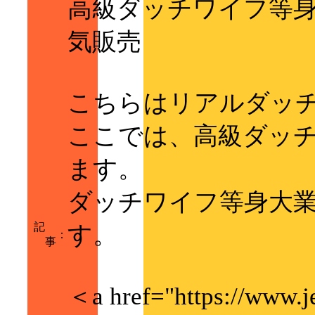
高級ダッチワイフ等身
気販売
こちらはリアルダッ
ここでは、高級ダッ
ます。
ダッチワイフ等身大業
記
す。
：
事
＜a href="https://ww