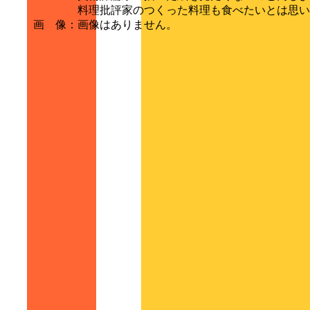
料理批評家のつくった料理も食べたいとは思い
画 像
：
画像はありません。