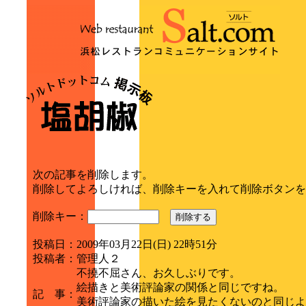
次の記事を削除します。
削除してよろしければ、削除キーを入れて削除ボタンを
削除キー：
削除する
投稿日
：
2009年03月22日(日) 22時51分
投稿者
：
管理人２
不撓不屈さん、お久しぶりです。
絵描きと美術評論家の関係と同じですね。
記 事
：
美術評論家の描いた絵を見たくないのと同じよ