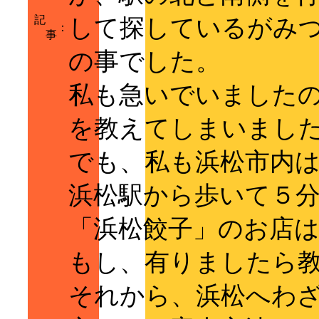
記
して探しているがみ
：
事
の事でした。
私も急いでいました
を教えてしまいまし
でも、私も浜松市内
浜松駅から歩いて５
「浜松餃子」のお店
もし、有りましたら
それから、浜松へわ