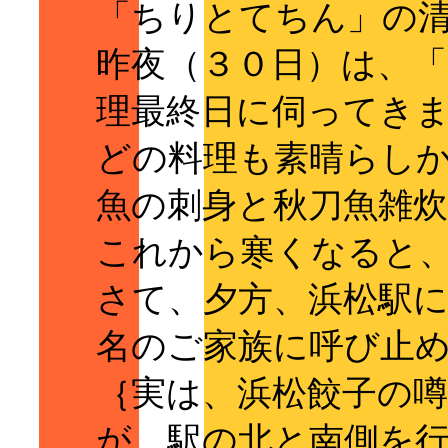
「ちりとてちん」の
昨夜（３０日）は、
理最終日に伺ってき
どの料理も素晴らし
魚の刺身と秋刀魚雑
これから寒くなると
さて、夕方、浜松駅
名のご家族に呼び止
｛実は、浜松餃子の
が、駅の北と南側を