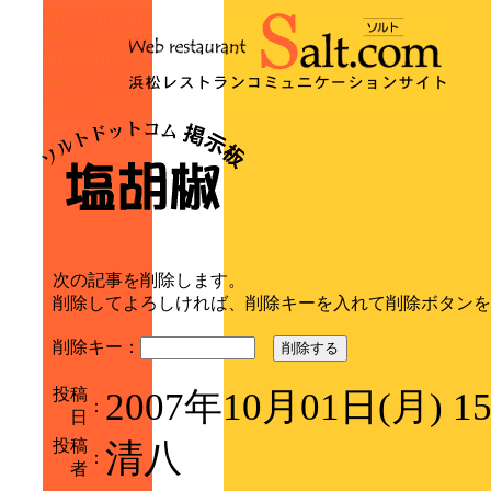
次の記事を削除します。
削除してよろしければ、削除キーを入れて削除ボタンを
削除キー：
削除する
投稿
2007年10月01日(月) 1
：
日
投稿
清八
：
者