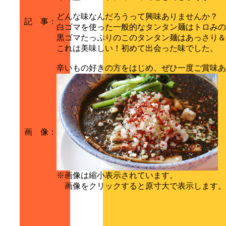
どんな味なんだろうって興味ありませんか？
記 事
：
白ゴマを使った一般的なタンタン麺はトロみの
黒ゴマたっぷりのこのタンタン麺はあっさり＆
これは美味しい！初めて出会った味でした。
辛いもの好きの方をはじめ、ぜひ一度ご賞味あ
画 像
：
※画像は縮小表示されています。
画像をクリックすると原寸大で表示します。