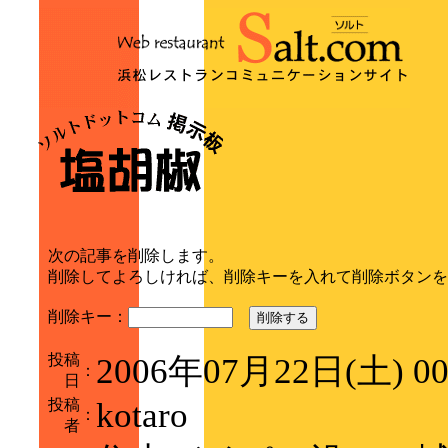
次の記事を削除します。
削除してよろしければ、削除キーを入れて削除ボタンを
削除キー：
削除する
投稿
2006年07月22日(土) 0
：
日
投稿
kotaro
：
者