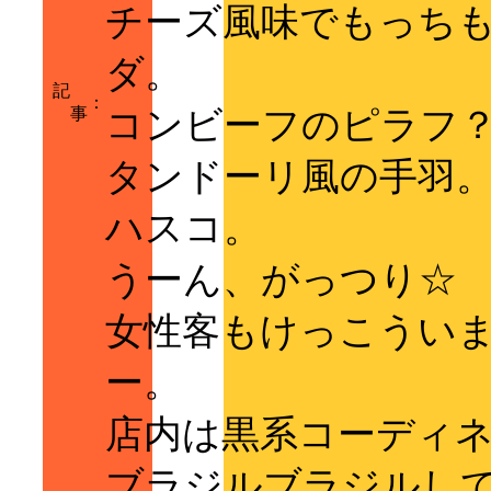
チーズ風味でもっち
ダ。
記
：
事
コンビーフのピラフ
タンドーリ風の手羽
ハスコ。
うーん、がっつり☆
女性客もけっこうい
ー。
店内は黒系コーディ
ブラジルブラジルし