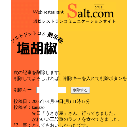
次の記事を削除します。
削除してよろしければ、削除キーを入れて削除ボタンを
削除キー：
削除する
投稿日
：
2006年01月09日(月) 11時17分
投稿者
：
kanazo
先日「うさぎ屋」さん、行ってきました。
かわいい三段重のランチを食べてきました。
記 事
：
とってもおいしかったです。