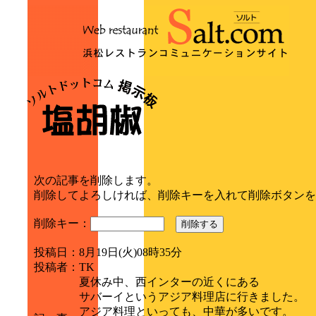
次の記事を削除します。
削除してよろしければ、削除キーを入れて削除ボタンを
削除キー：
削除する
投稿日
：
8月19日(火)08時35分
投稿者
：
TK
夏休み中、西インターの近くにある
サバーイというアジア料理店に行きました。
アジア料理といっても、中華が多いです。